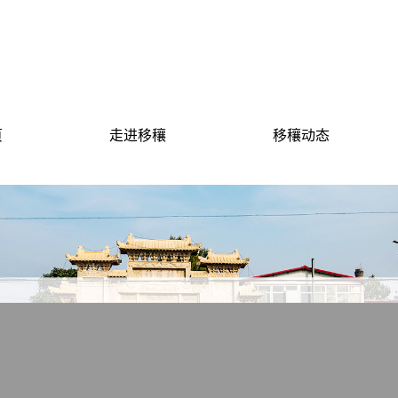
页
走进移穰
移穰动态